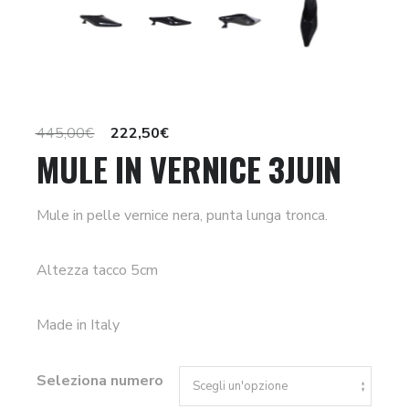
Il
Il
445,00
€
222,50
€
MULE IN VERNICE 3JUIN
prezzo
prezzo
originale
attuale
era:
è:
Mule in pelle vernice nera, punta lunga tronca.
445,00€.
222,50€.
Altezza tacco 5cm
Made in Italy
Seleziona numero