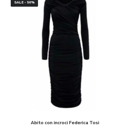
SALE - 50%
con
incroci
Federica
Tosi
Abito con incroci Federica Tosi