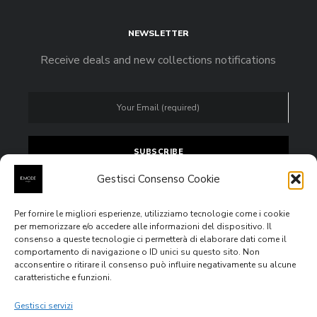
NEWSLETTER
Receive deals and new collections notifications
Gestisci Consenso Cookie
Per fornire le migliori esperienze, utilizziamo tecnologie come i cookie
Accept
privacy policy
per memorizzare e/o accedere alle informazioni del dispositivo. Il
consenso a queste tecnologie ci permetterà di elaborare dati come il
comportamento di navigazione o ID unici su questo sito. Non
acconsentire o ritirare il consenso può influire negativamente su alcune
caratteristiche e funzioni.
All rights reserved © 2020
E.MODE Boutiques
Via Venezia
Giulia n.4, 63074, San Benedetto del Tronto (AP) – P.IVA
Gestisci servizi