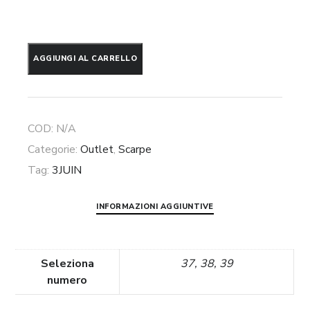
Mule
AGGIUNGI AL CARRELLO
in
vernice
3Juin
COD:
N/A
quantità
Categorie:
Outlet
,
Scarpe
Tag:
3JUIN
INFORMAZIONI AGGIUNTIVE
Seleziona
37, 38, 39
numero