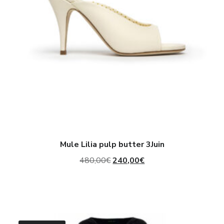
Mule Lilia pulp butter 3Juin
Il
Il
480,00
€
240,00
€
prezzo
prezzo
originale
attuale
era:
è:
Abito
480,00€.
240,00€.