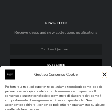
NEWSLETTER
Receive deals and new collections notifications
Gestisci Consenso Cookie
Per fornire le migliori esperienze, utilizziamo tecnologie come i cookie
Accept
privacy policy
per memorizzare e/o accedere alle informazioni del dispositivo. Il
consenso a queste tecnologie ci permetterà di elaborare dati come il
comportamento di navigazione o ID unici su questo sito. Non
acconsentire o ritirare il consenso può influire negativamente su alcune
caratteristiche e funzioni.
All rights reserved © 2020
E.MODE Boutiques
Via Venezia