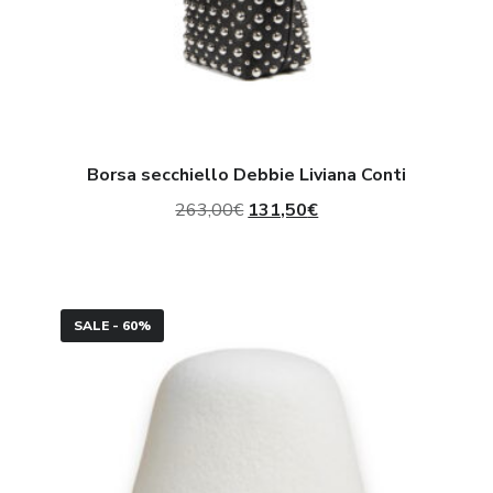
Borsa secchiello Debbie Liviana Conti
Il
Il
263,00
€
131,50
€
prezzo
prezzo
originale
attuale
Cloche
era:
è:
SALE - 60%
Liviana
263,00€.
131,50€.
Conti