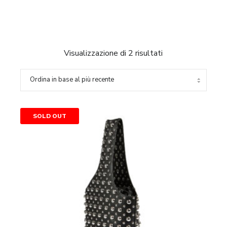
Ordina
Visualizzazione di 2 risultati
in
base
al
Borsa
più
SALE - 50%
SOLD OUT
secchiello
recente
Debbie
Liviana
Conti