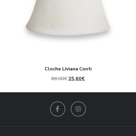
Cloche Liviana Conti
Il
Il
89,00
€
35,60
€
prezzo
prezzo
originale
attuale
era:
è:
89,00€.
35,60€.
Facebook
Instagram