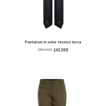
Pantaloni in voile tecnico Jucca
Il
Il
285,00
€
142,50
€
prezzo
prezzo
originale
attuale
era:
è:
Pantaloni
285,00€.
142,50€.
Sartoriali
Sigaretta
in