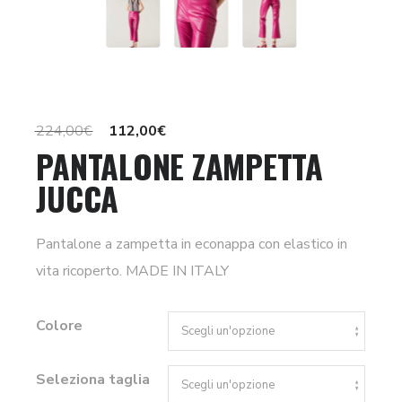
Il
Il
224,00
€
112,00
€
PANTALONE ZAMPETTA
prezzo
prezzo
JUCCA
originale
attuale
era:
è:
224,00€.
112,00€.
Pantalone a zampetta in econappa con elastico in
vita ricoperto. MADE IN ITALY
Colore
Seleziona taglia