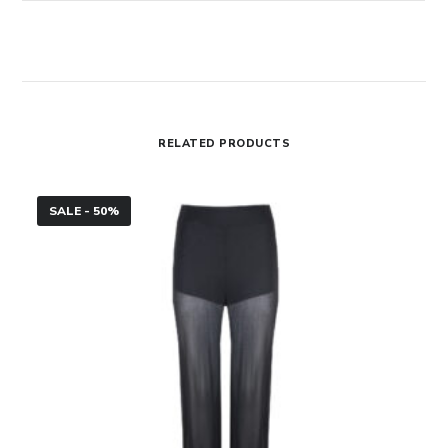
RELATED PRODUCTS
Pantaloni
SALE - 50%
in
voile
tecnico
Jucca