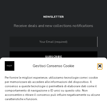
NEWSLETTER
Receive deals and new collections notifications
Gestisci Consenso Cookie
Per fornire le migliori esperienze, utilizziamo tecnologie come i cookie
Accept
privacy policy
per memorizzare e/o accedere alle informazioni del dispositivo. Il
consenso a queste tecnologie ci permetterà di elaborare dati come il
comportamento di navigazione o ID unici su questo sito. Non
acconsentire o ritirare il consenso può influire negativamente su alcune
caratteristiche e funzioni.
All rights reserved © 2020
E.MODE Boutiques
Via Venezia