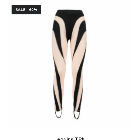
Leggins
SALE - 60%
TPN
Leggins TPN