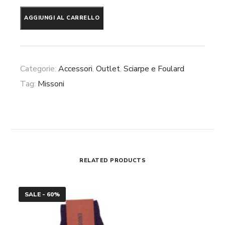
Stola
AGGIUNGI AL CARRELLO
in
lana
Missoni
Categorie:
Accessori
,
Outlet
,
Sciarpe e Foulard
quantità
Tag:
Missoni
RELATED PRODUCTS
Calze
SALE - 60%
Missoni