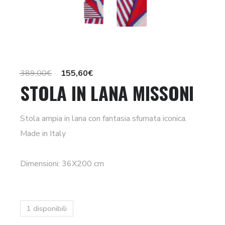
Il
Il
389,00
€
155,60
€
STOLA IN LANA MISSONI
prezzo
prezzo
originale
attuale
era:
è:
Stola ampia in lana con fantasia sfumata iconica.
389,00€.
155,60€.
Made in Italy
Dimensioni: 36X200 cm
1 disponibili