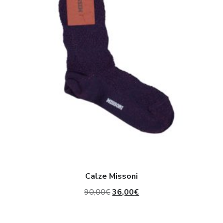
Calze Missoni
Il
Il
90,00
€
36,00
€
prezzo
prezzo
originale
attuale