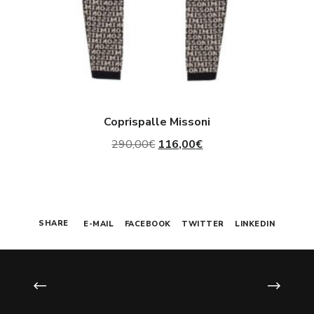
Coprispalle Missoni
Il
Il
290,00
€
116,00
€
prezzo
prezzo
originale
attuale
era:
è:
SHARE
E-MAIL
FACEBOOK
TWITTER
LINKEDIN
290,00€.
116,00€.