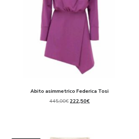
Abito asimmetrico Federica Tosi
Il
Il
445,00
€
222,50
€
prezzo
prezzo
originale
attuale
era:
è:
Pantaloni
445,00€.
222,50€.