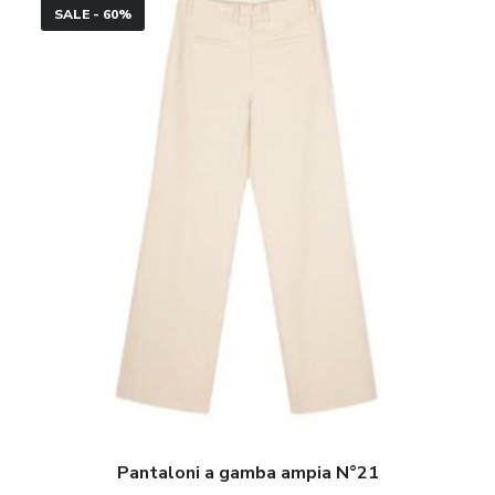
SALE - 60%
a
gamba
ampia
N°21
Pantaloni a gamba ampia N°21