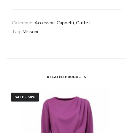
quantità
Categorie:
Accessori
,
Cappelli
,
Outlet
Tag:
Missoni
RELATED PRODUCTS
Abito
SALE - 50%
asimmetrico
Federica
Tosi