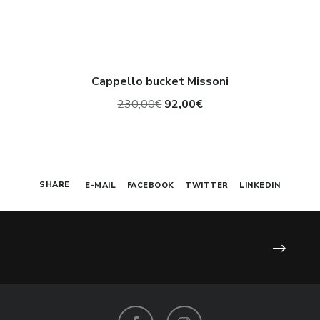
Cappello bucket Missoni
Il
Il
230,00
€
92,00
€
prezzo
prezzo
originale
attuale
era:
è:
SHARE
E-MAIL
FACEBOOK
TWITTER
LINKEDIN
230,00€.
92,00€.