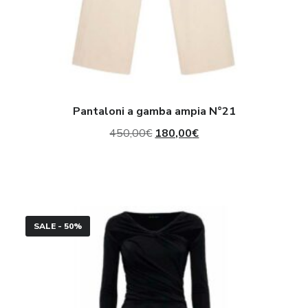
Pantaloni a gamba ampia N°21
Il
Il
450,00
€
180,00
€
prezzo
prezzo
originale
attuale
era:
è:
Abito
450,00€.
180,00€.
SALE - 50%
con
incroci
Federica
Tosi