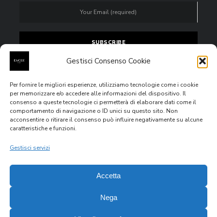
Gestisci Consenso Cookie
Per fornire le migliori esperienze, utilizziamo tecnologie come i cookie
Accept
privacy policy
per memorizzare e/o accedere alle informazioni del dispositivo. Il
consenso a queste tecnologie ci permetterà di elaborare dati come il
comportamento di navigazione o ID unici su questo sito. Non
acconsentire o ritirare il consenso può influire negativamente su alcune
caratteristiche e funzioni.
All rights reserved © 2020
E.MODE Boutiques
Via Venezia
Giulia n.4, 63074, San Benedetto del Tronto (AP) – P.IVA
Gestisci servizi
IT02355760444
Accetta
Nega