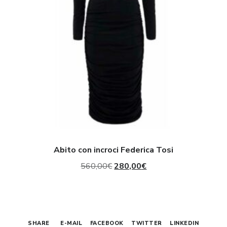
Abito con incroci Federica Tosi
Il
Il
560,00
€
280,00
€
prezzo
prezzo
originale
attuale
era:
è:
SHARE
E-MAIL
FACEBOOK
TWITTER
LINKEDIN
560,00€.
280,00€.