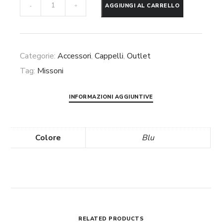
Cappello
AGGIUNGI AL CARRELLO
-
+
bucket
Missoni
quantità
Categorie:
Accessori
,
Cappelli
,
Outlet
Tag:
Missoni
INFORMAZIONI AGGIUNTIVE
Colore
Blu
RELATED PRODUCTS