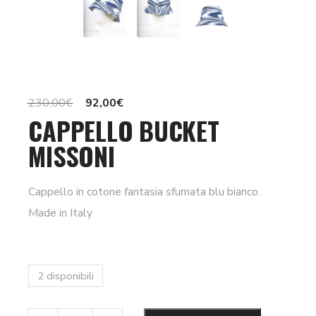
Il
Il
230,00
€
92,00
€
CAPPELLO BUCKET
prezzo
prezzo
MISSONI
originale
attuale
era:
è:
230,00€.
92,00€.
Cappello in cotone fantasia sfumata blu bianco.
Made in Italy
2 disponibili