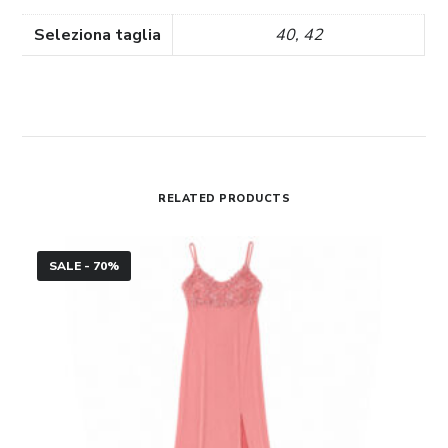
Seleziona taglia
40, 42
RELATED PRODUCTS
Abito
SALE - 70%
a
sirena
Soani