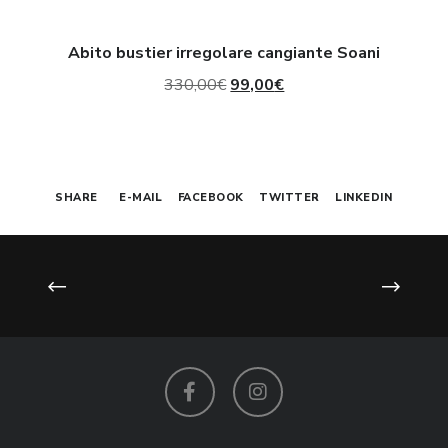
Abito bustier irregolare cangiante Soani
Il
Il
330,00
€
99,00
€
prezzo
prezzo
originale
attuale
era:
è:
SHARE
E-MAIL
FACEBOOK
TWITTER
LINKEDIN
330,00€.
99,00€.
Facebook
Instagram