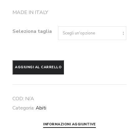
MADE IN ITALY
Seleziona taglia
Abito
AGGIUNGI AL CARRELLO
bustier
con
applicazioni
COD:
N/A
floreali
Categoria:
Abiti
Soani
quantità
INFORMAZIONI AGGIUNTIVE