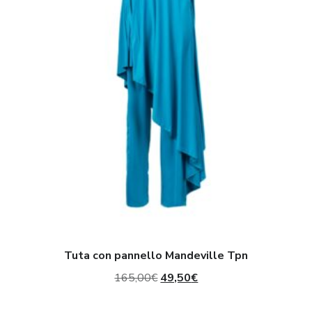
Mandeville
Tpn
Tuta con pannello Mandeville Tpn
Il
Il
165,00
€
49,50
€
prezzo
prezzo