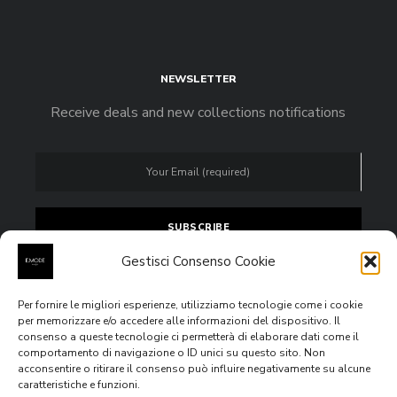
NEWSLETTER
Receive deals and new collections notifications
Gestisci Consenso Cookie
Per fornire le migliori esperienze, utilizziamo tecnologie come i cookie
Accept
privacy policy
per memorizzare e/o accedere alle informazioni del dispositivo. Il
consenso a queste tecnologie ci permetterà di elaborare dati come il
comportamento di navigazione o ID unici su questo sito. Non
acconsentire o ritirare il consenso può influire negativamente su alcune
caratteristiche e funzioni.
All rights reserved © 2020
E.MODE Boutiques
Via Venezia