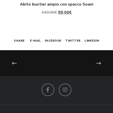
Abito bustier ampio con spacco Soani
Il
Il
330,00
€
99,00
€
prezzo
prezzo
originale
attuale
era:
è:
SHARE
E-MAIL
FACEBOOK
TWITTER
LINKEDIN
330,00€.
99,00€.
Facebook
Instagram