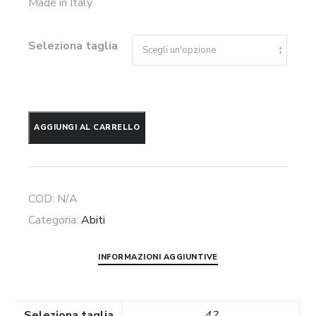
Made in Italy
Seleziona taglia
Abito
AGGIUNGI AL CARRELLO
lungo
bustier
Soani
COD:
N/A
quantità
Categoria:
Abiti
INFORMAZIONI AGGIUNTIVE
Seleziona taglia
42