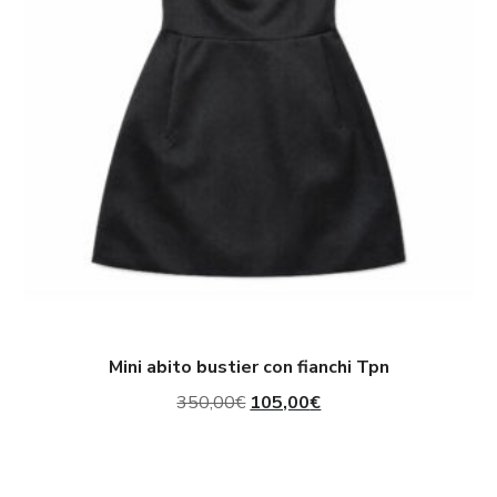
fianchi
Tpn
Mini abito bustier con fianchi Tpn
Il
Il
350,00
€
105,00
€
prezzo
prezzo
originale
attuale