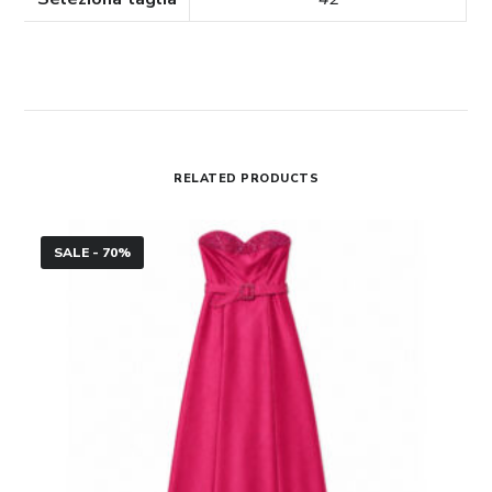
RELATED PRODUCTS
Abito
SALE - 70%
lungo
fragola
Soani