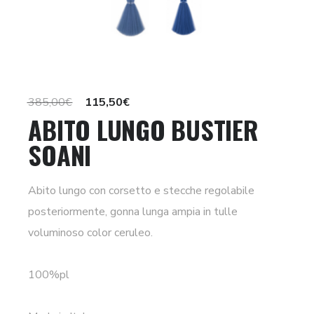
Il
Il
385,00
€
115,50
€
ABITO LUNGO BUSTIER
prezzo
prezzo
SOANI
originale
attuale
era:
è:
385,00€.
115,50€.
Abito lungo con corsetto e stecche regolabile
posteriormente, gonna lunga ampia in tulle
voluminoso color ceruleo.
100%pl