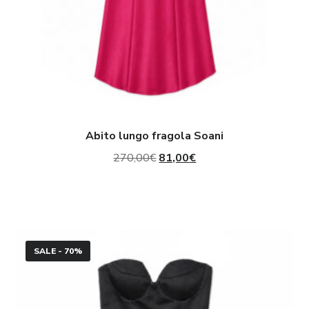
Abito lungo fragola Soani
Il
Il
270,00
€
81,00
€
prezzo
prezzo
originale
attuale
era:
è:
Mini
270,00€.
81,00€.
SALE - 70%
abito
bustier
con