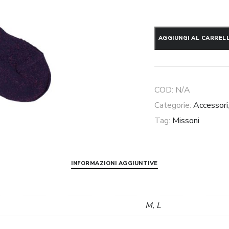
Calze
AGGIUNGI AL CARREL
Missoni
quantità
COD:
N/A
Categorie:
Accessori
Tag:
Missoni
INFORMAZIONI AGGIUNTIVE
M, L