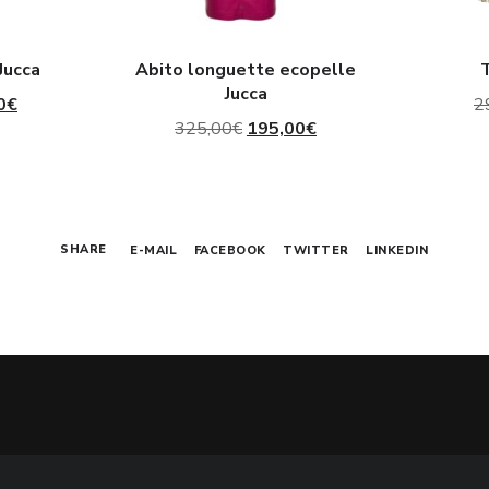
Jucca
Abito longuette ecopelle
T
Jucca
Il
0
€
2
Il
Il
325,00
€
195,00
€
prezzo
prezzo
prezzo
le
attuale
originale
attuale
è:
era:
è:
€.
345,00€.
SHARE
E-MAIL
FACEBOOK
TWITTER
LINKEDIN
325,00€.
195,00€.