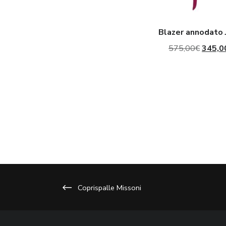
Blazer annodato 
Il
575,00
€
345,0
prezzo
origina
era:
575,00
Coprispalle Missoni