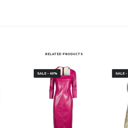
RELATED PRODUCTS
Abito
Top
SALE - 40%
SALE -
longuette
lurex
ecopelle
Jucca
Jucca