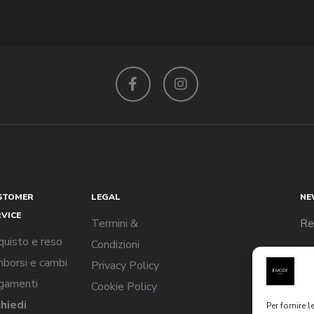
Facebook
Instagram
STOMER
LEGAL
NE
RVICE
Termini &
Re
quisto e reso
Condizioni
borsi e cambi
Privacy Policy
gamenti
Cookie Policy
chiedi
Per fornire 