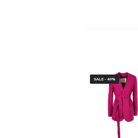
Blazer
SALE - 40%
annodato
Jucca