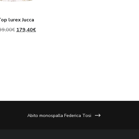
op lurex Jucca
Il
Il
99,00
€
179,40
€
prezzo
prezzo
originale
attuale
era:
è:
299,00€.
179,40€.
Abito monospalla Federica Tosi