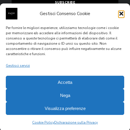
Gestisci Consenso Cookie
Per fornire le migliori esperienze, utilizziamo tecnologie come i cookie
Accept
privacy policy
per memorizzare e/o accedere alle informazioni del dispositivo. Il
consenso a queste tecnologie ci permetterà di elaborare dati come il
comportamento di navigazione o ID unici su questo sito. Non
acconsentire o ritirare il consenso può influire negativamente su alcune
caratteristiche e funzioni.
All rights reserved © 2020
E.MODE Boutiques
Via Venezia
Giulia n.4, 63074, San Benedetto del Tronto (AP) – P.IVA
Gestisci servizi
IT02355760444
Accetta
Nega
Visualizza preferenze
Recedere dal contratto qui
Gestisci consenso
Cookie Policy
Dichiarazione sulla Privacy