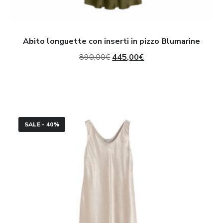
Abito longuette con inserti in pizzo Blumarine
Il
Il
890,00
€
445,00
€
prezzo
prezzo
originale
attuale
era:
è:
Abito
890,00€.
445,00€.
SALE - 40%
longuette
in
raso
lavato
Max
Mara