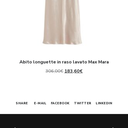
Abito longuette in raso lavato Max Mara
Il
Il
306,00
€
183,60
€
prezzo
prezzo
originale
attuale
era:
è:
SHARE
E-MAIL
FACEBOOK
TWITTER
LINKEDIN
306,00€.
183,60€.