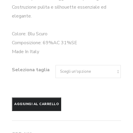
Costruzione pulita e silhouette essenziale ed
elegante.
Colore: Blu Scuro
Composizione: 69%AC 31%SE
Made In Italy
Seleziona taglia
Abito
AGGIUNGI AL CARRELLO
longuette
N°21
quantità