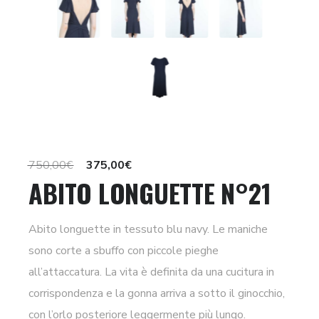
Il
Il
750,00
€
375,00
€
ABITO LONGUETTE N°21
prezzo
prezzo
originale
attuale
era:
è:
Abito longuette in tessuto blu navy. Le maniche
750,00€.
375,00€.
sono corte a sbuffo con piccole pieghe
all’attaccatura. La vita è definita da una cucitura in
corrispondenza e la gonna arriva a sotto il ginocchio,
con l’orlo posteriore leggermente più lungo.