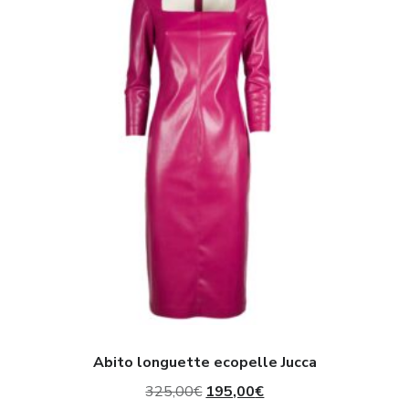
ecopelle
Jucca
Abito longuette ecopelle Jucca
Il
Il
325,00
€
195,00
€