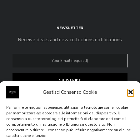
NEWSLETTER
Receive deals and new collections notifications
Gestisci Consenso Cookie
Per fornire le migliori esperienze, utilizziamo tecnologie come i cookie
Accept
privacy policy
per memorizzare e/o accedere alle informazioni del dispositivo. Il
consenso a queste tecnologie ci permetterà di elaborare dati come il
comportamento di navigazione o ID unici su questo sito. Non
acconsentire o ritirare il consenso può influire negativamente su alcune
caratteristiche e funzioni.
All rights reserved © 2020
E.MODE Boutiques
Via Venezia