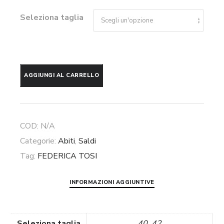
Seleziona taglia
Abito
AGGIUNGI AL CARRELLO
in
organza
di
COD:
N/A
seta
Categorie:
Abiti
,
Saldi
Federica
Tag:
FEDERICA TOSI
Tosi
quantità
INFORMAZIONI AGGIUNTIVE
Seleziona taglia
40, 42