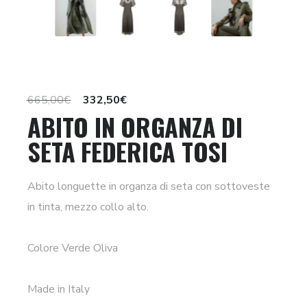
Il
Il
665,00
€
332,50
€
ABITO IN ORGANZA DI
prezzo
prezzo
SETA FEDERICA TOSI
originale
attuale
era:
è:
665,00€.
332,50€.
Abito longuette in organza di seta con sottoveste
in tinta, mezzo collo alto.
Colore Verde Oliva
Made in Italy