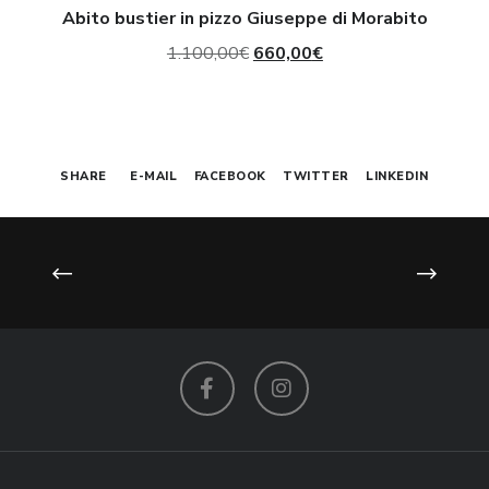
Abito bustier in pizzo Giuseppe di Morabito
Il
Il
1.100,00
€
660,00
€
prezzo
prezzo
originale
attuale
era:
è:
SHARE
E-MAIL
FACEBOOK
TWITTER
LINKEDIN
1.100,00€.
660,00€.
Facebook
Instagram