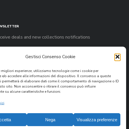
WSLETTER
ceive deals and new collections notifications
Gestisci Consenso Cookie
le migliori esperienze, utilizziamo tecnologie come i cookie per
e/o accedere alle informazioni del dispositivo. Il consenso a queste
ci permetterà di elaborare dati come il comportamento di navigazione o ID
sto sito. Non acconsentire o ritirare il consenso può influire
Accept
privacy policy
e su alcune caratteristiche e funzioni.
izi
ccetta
Nega
Visualizza preferenze