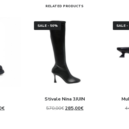
RELATED PRODUCTS
Stivale
Mule
SALE - 50%
SALE -
Nina
in
3JUIN
vernice
3Juin
Stivale Nina 3JUIN
Mul
Il
Il
Il
0
€
570,00
€
285,00
€
4
prezzo
prezzo
prezzo
le
attuale
originale
attuale