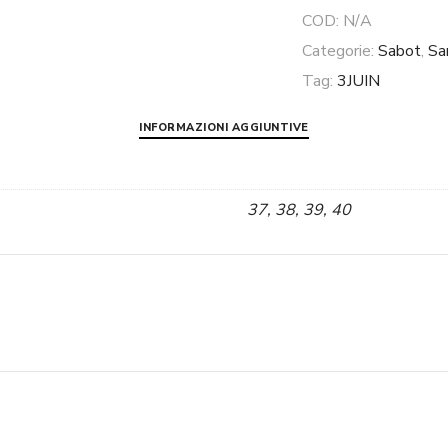
silver
COD:
N/A
3Juin
Categorie:
Sabot
,
Sa
quantità
Tag:
3JUIN
INFORMAZIONI AGGIUNTIVE
37, 38, 39, 40