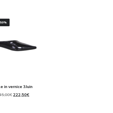
 50%
e in vernice 3Juin
Il
Il
45,00
€
222,50
€
prezzo
prezzo
originale
attuale