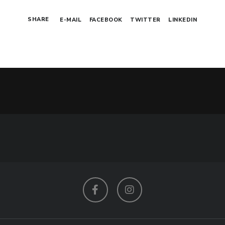
è:
era:
è:
SHARE
E-MAIL
FACEBOOK
TWITTER
LINKEDIN
€.
310,00€.
570,00€.
285,00€.
Facebook
Instagram