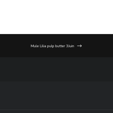
era:
è:
445,00€.
222,50€.
Mule Lilia pulp butter 3Juin