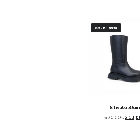
Stivale
SALE - 50%
3Juin
Stivale 3Juin
Il
620,00
€
310,0
prezzo
origina