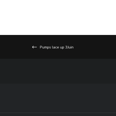
era:
620,00
Pumps lace up 3Juin