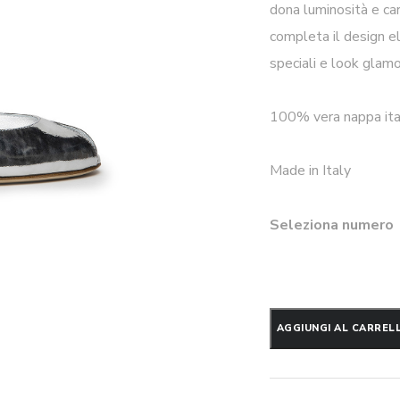
dona luminosità e car
completa il design e
speciali e look glamou
100% vera nappa ita
Made in Italy
Seleziona numero
Slingback
AGGIUNGI AL CARREL
Mely
plissè