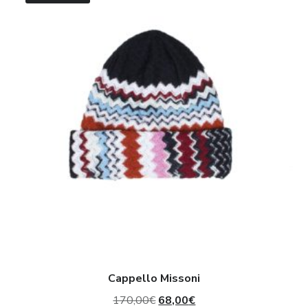
Missoni
Cappello Missoni
Il
Il
170,00
€
68,00
€