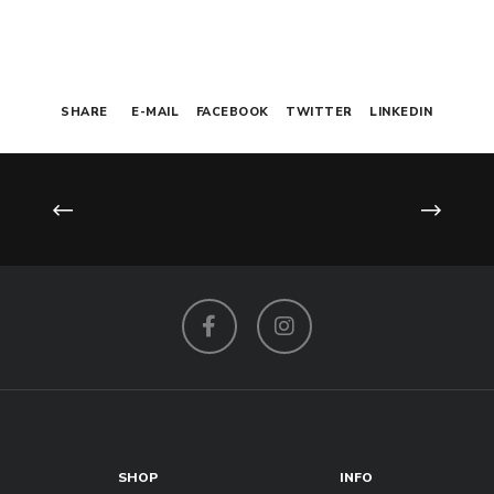
prezzo
prezzo
originale
attuale
era:
è:
SHARE
E-MAIL
FACEBOOK
TWITTER
LINKEDIN
170,00€.
68,00€.
Facebook
Instagram
SHOP
INFO