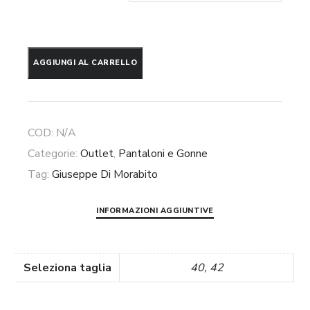
Pantaloni
AGGIUNGI AL CARRELLO
in
cristalli
Giuseppe
COD:
N/A
di
Categorie:
Outlet
,
Pantaloni e Gonne
Morabito
Tag:
Giuseppe Di Morabito
quantità
INFORMAZIONI AGGIUNTIVE
Seleziona taglia
40, 42