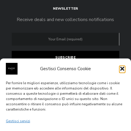
NEWSLETTER
Receive deals and new collections notifications
Gestisci Consenso Cookie
Per fornire le migliori esperienze, utilizziamo tecnologie come i cookie
Accept
privacy policy
per memorizzare e/o accedere alle informazioni del dispositivo. Il
consenso a queste tecnologie ci permetterà di elaborare dati come il
comportamento di navigazione o ID unici su questo sito. Non
acconsentire o ritirare il consenso può influire negativamente su alcune
caratteristiche e funzioni.
All rights reserved © 2020
E.MODE Boutiques
Via Venezia
Giulia n.4, 63074, San Benedetto del Tronto (AP) – P.IVA
Gestisci servizi
IT02355760444