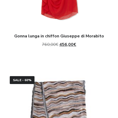
Gonna lunga in chiffon Giuseppe di Morabito
Il
Il
760,00
€
456,00
€
prezzo
prezzo
originale
attuale
era:
è:
Stola
760,00€.
456,00€.
SALE - 60%
Missoni