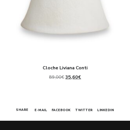
Cloche Liviana Conti
Il
Il
89,00
€
35,60
€
prezzo
prezzo
originale
attuale
era:
è:
SHARE
E-MAIL
FACEBOOK
TWITTER
LINKEDIN
89,00€.
35,60€.