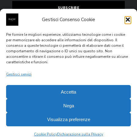
Gestisci Consenso Cookie
Per fornire le migliori esperienze, utilizziamo tecnologie come i cookie
Accept
privacy policy
per memorizzare e/o accedere alle informazioni del dispositivo. Il
consenso a queste tecnologie ci permetterà di elaborare dati come il
comportamento di navigazione o ID unici su questo sito. Non
acconsentire o ritirare il consenso può influire negativamente su alcune
caratteristiche e funzioni.
All rights reserved © 2020
E.MODE Boutiques
Via Venezia
Giulia n.4, 63074, San Benedetto del Tronto (AP) – P.IVA
Gestisci servizi
IT02355760444
Accetta
Nega
Visualizza preferenze
Recedere dal contratto qui
Gestisci consenso
Cookie Policy
Dichiarazione sulla Privacy