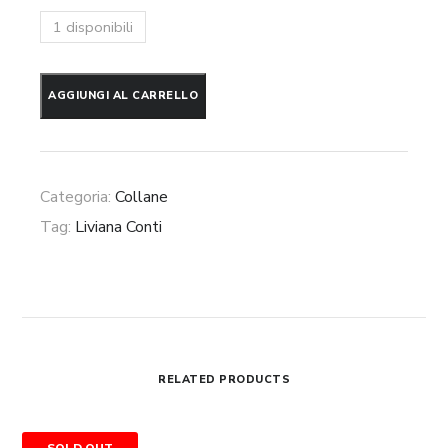
1 disponibili
Collana
AGGIUNGI AL CARRELLO
Liviana
Conti
quantità
Categoria:
Collane
Tag:
Liviana Conti
RELATED PRODUCTS
Borsa
SALE - 50%